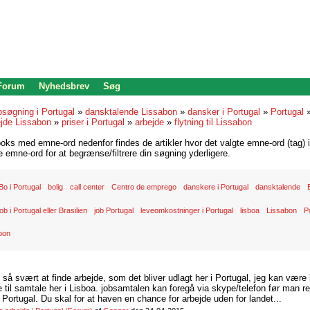
 Forum
Nyhedsbrev
Søg
bsøgning i Portugal
»
dansktalende Lissabon
»
dansker i Portugal
»
Portugal
ejde Lissabon
»
priser i Portugal
»
arbejde
»
flytning til Lissabon
oks med emne-ord nedenfor findes de artikler hvor det valgte emne-ord (tag) i
re emne-ord for at begrænse/filtrere din søgning yderligere.
Bo i Portugal
bolig
call center
Centro de emprego
danskere i Portugal
dansktalende
ob i Portugal eller Brasilien
job Portugal
leveomkostninger i Portugal
lisboa
Lissabon
P
bon
d så svært at finde arbejde, som det bliver udlagt her i Portugal, jeg kan være
il samtale her i Lisboa. jobsamtalen kan foregå via skype/telefon før man rej
Portugal. Du skal for at haven en chance for arbejde uden for landet...