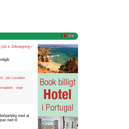
»
job
»
Jobsøgning i
ndgår.
EU
job i Lissabon
ortugisisk
unge
 behjælplig med at
ser ned til