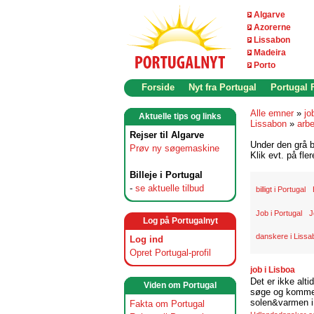
Algarve
Azorerne
Lissabon
Madeira
Porto
Forside
Nyt fra Portugal
Portugal
Alle emner
»
jo
Aktuelle tips og links
Lissabon
»
arb
Rejser til Algarve
Under den grå b
Prøv ny søgemaskine
Klik evt. på fle
Billeje i Portugal
-
se aktuelle tilbud
billigt i Portugal
Job i Portugal
J
Log på Portugalnyt
danskere i Lissa
Log ind
Opret Portugal-profil
job i Lisboa
Det er ikke alti
Viden om Portugal
søge og komme t
solen&varmen i 
Fakta om Portugal