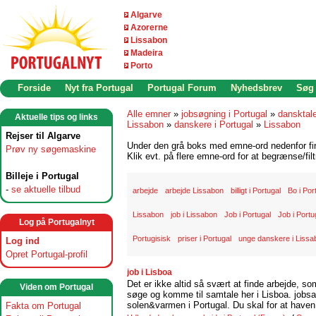
Algarve
Azorerne
Lissabon
Madeira
Porto
Forside
Nyt fra Portugal
Portugal Forum
Nyhedsbrev
Søg
Alle emner
»
jobsøgning i Portugal
»
dansktal
Aktuelle tips og links
Lissabon
»
danskere i Portugal
»
Lissabon
Rejser til Algarve
Under den grå boks med emne-ord nedenfor find
Prøv ny søgemaskine
Klik evt. på flere emne-ord for at begrænse/filt
Billeje i Portugal
-
se aktuelle tilbud
arbejde
arbejde Lissabon
billigt i Portugal
Bo i Por
Lissabon
job i Lissabon
Job i Portugal
Job i Portug
Log på Portugalnyt
Portugisisk
priser i Portugal
unge danskere i Lissa
Log ind
Opret Portugal-profil
job i Lisboa
Det er ikke altid så svært at finde arbejde, so
Viden om Portugal
søge og komme til samtale her i Lisboa. jobsam
solen&varmen i Portugal. Du skal for at haven 
Fakta om Portugal