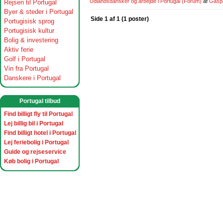
Udlandsdansker og arbejde i Portugal
(Forum)
af
Gasp
Rejsen til Portugal
Byer & steder i Portugal
Side 1 af 1 (1 poster)
Portugisisk sprog
Portugisisk kultur
Bolig & investering
Aktiv ferie
Golf i Portugal
Vin fra Portugal
Danskere i Portugal
Portugal tilbud
Find billigt fly til Portugal
Lej billig bil i Portugal
Find billigt hotel i Portugal
Lej feriebolig i Portugal
Guide og rejseservice
Køb bolig i Portugal