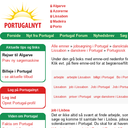
Algarve
Azorerne
Lissabon
Madeira
Porto
Forside
Nyt fra Portugal
Portugal Forum
Nyhedsbrev
Søg
Alle emner
»
jobsøgning i Portugal
»
dansktal
Aktuelle tips og links
Lissabon
»
danskere i Portugal
»
Portugisisk
Rejser til Algarve
Under den grå boks med emne-ord nedenfor find
Prøv ny søgemaskine
Klik evt. på flere emne-ord for at begrænse/filt
Billeje i Portugal
-
se aktuelle tilbud
arbejde
arbejde Lissabon
billigt i Portugal
Bo i Por
Lissabon
job i Lissabon
Job i Portugal
Job i Portug
Log på Portugalnyt
Lissabon
priser i Portugal
unge danskere i Lissabo
Log ind
Opret Portugal-profil
job i Lisboa
Det er ikke altid så svært at finde arbejde, so
Viden om Portugal
søge og komme til samtale her i Lisboa. jobsam
solen&varmen i Portugal. Du skal for at haven 
Fakta om Portugal