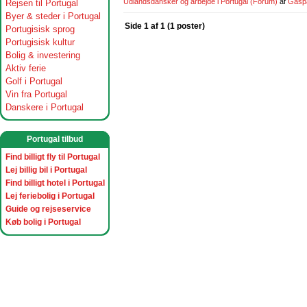
Udlandsdansker og arbejde i Portugal
(Forum)
af
Gasp
Rejsen til Portugal
Byer & steder i Portugal
Side 1 af 1 (1 poster)
Portugisisk sprog
Portugisisk kultur
Bolig & investering
Aktiv ferie
Golf i Portugal
Vin fra Portugal
Danskere i Portugal
Portugal tilbud
Find billigt fly til Portugal
Lej billig bil i Portugal
Find billigt hotel i Portugal
Lej feriebolig i Portugal
Guide og rejseservice
Køb bolig i Portugal