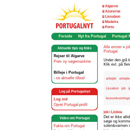
Algarve
Azorerne
Lissabon
Madeira
Porto
Forside
Nyt fra Portugal
Portugal
Alle emner
»
jo
Aktuelle tips og links
Portugal
Rejser til Algarve
Under den grå b
Prøv ny søgemaskine
Klik evt. på fle
Billeje i Portugal
-
se aktuelle tilbud
arbejde
arbejde
Lissabon
job
j
Log på Portugalnyt
leveomkostninger
Log ind
Opret Portugal-profil
job i Lisboa
Det er ikke alti
Viden om Portugal
søge og komme t
solen&varmen i 
Fakta om Portugal