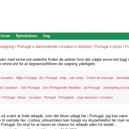
 Forum
Nyhedsbrev
Søg
bsøgning i Portugal
»
dansktalende Lissabon
»
dansker i Portugal
»
priser i P
oks med emne-ord nedenfor findes de artikler hvor det valgte emne-ord (tag) i
re emne-ord for at begrænse/filtrere din søgning yderligere.
 Lissabon
billigt i Portugal
Bo i Portugal
bolig
call center
Centro de emprego
dansktal
ob i Lissabon
Job i Portugal
Job i Portugal eller Brasilien
job Portugal
Jobsøgning i Liss
 i Portugal
lisboa
Lissabon
Portugal
Portugisisk
unge danskere i Lissabon
d så svært at finde arbejde, som det bliver udlagt her i Portugal, jeg kan være
il samtale her i Lisboa. jobsamtalen kan foregå via skype/telefon før man rej
Portugal. Du skal for at haven en chance for arbejde uden for landet...