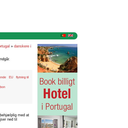
ortugal
»
danskere i
ndgår.
ende
EU
flytning til
abon
 behjælplig med at
ser ned til