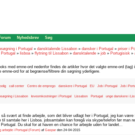
 Forum
Nyhedsbrev
Søg
bsøgning i Portugal
»
dansktalende Lissabon
»
dansker i Portugal
»
priser i P
 Portugal
»
lisboa
»
flytning til Lissabon
»
dansktalende
»
job
»
Portugisisk
»
oks med emne-ord nedenfor findes de artikler hvor det valgte emne-ord (tag) i
re emne-ord for at begrænse/filtrere din søgning yderligere.
bolig
call center
Centro de emprego
danskere i Portugal
EU
Job i Portugal
Job i Portu
søgning i Lissabon
leveomkostninger i Portugal
Lissabon
Portugal
unge danskere i Li
d så svært at finde arbejde, som det bliver udlagt her i Portugal, jeg kan være
il samtale her i Lisboa. jobsamtalen kan foregå via skype/telefon før man rej
Portugal. Du skal for at haven en chance for arbejde uden for landet...
arbejde i Portugal
(Forum)
af
Gaspar
den 24-04-2015