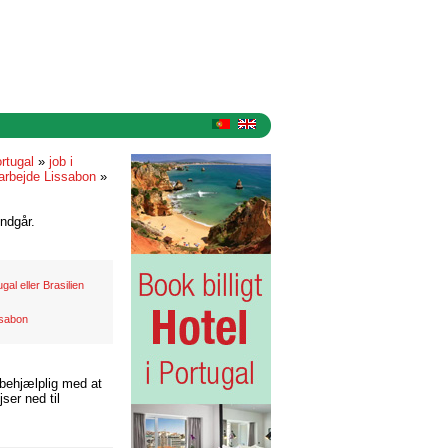
ortugal
»
job i
arbejde Lissabon
»
ndgår.
gal eller Brasilien
ssabon
 behjælplig med at
ser ned til