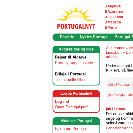
Algarve
Azorerne
Lissabon
Madeira
Porto
Forside
Nyt fra Portugal
Portugal
Alle emner
»
jo
Aktuelle tips og links
Lissabon
»
Bo i
arbejde
Rejser til Algarve
Prøv ny søgemaskine
Under den grå b
Klik evt. på fle
Billeje i Portugal
-
se aktuelle tilbud
billigt i Portugal
Log på Portugalnyt
job Portugal
Job
Log ind
Opret Portugal-profil
job i Lisboa
Det er ikke alti
søge og komme t
Viden om Portugal
solen&varmen i 
Udlandsdansker og 
Fakta om Portugal