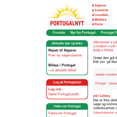
Algarve
Azorerne
Lissabon
Madeira
Porto
Forside
Nyt fra Portugal
Portugal
Alle emner
»
jo
Aktuelle tips og links
Lissabon
»
job
bolig
»
lisboa
Rejser til Algarve
Prøv ny søgemaskine
Under den grå b
Klik evt. på fle
Billeje i Portugal
-
se aktuelle tilbud
arbejde Lissabon
Log på Portugalnyt
Portugal
Jobsøg
Log ind
Opret Portugal-profil
job i Lisboa
Det er ikke alti
søge og komme t
Viden om Portugal
solen&varmen i 
Udlandsdansker og 
Fakta om Portugal