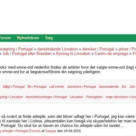
 Forum
Nyhedsbrev
Søg
bsøgning i Portugal
»
dansktalende Lissabon
»
dansker i Portugal
»
priser i P
»
Job i Portugal eller Brasilien
»
flytning til Lissabon
»
Centro de emprego
»
P
oks med emne-ord nedenfor findes de artikler hvor det valgte emne-ord (tag) i
re emne-ord for at begrænse/filtrere din søgning yderligere.
billigt i Portugal
Bo i Portugal
call center
danskere i Portugal
dansktalende
EU
Job 
ning i Lissabon
leveomkostninger i Portugal
Lissabon
Portugisisk
unge danskere i Lis
d så svært at finde arbejde, som det bliver udlagt her i Portugal, jeg kan være
il samtale her i Lisboa. jobsamtalen kan foregå via skype/telefon før man rej
Portugal. Du skal for at haven en chance for arbejde uden for landet...
arbejde i Portugal
(Forum)
af
Gaspar
den 24-04-2015