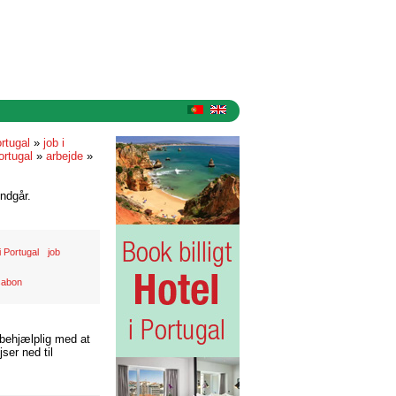
ortugal
»
job i
ortugal
»
arbejde
»
ndgår.
i Portugal
job
sabon
 behjælplig med at
ser ned til