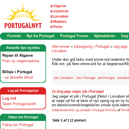
Algarve
Azorerne
Lissabon
Madeira
Porto
Forside
Nyt fra Portugal
Portugal Forum
Nyhedsbrev
Søg
Alle emner
»
jobsøgning i Portugal
»
ung pige
Aktuelle tips og links
Lissabon
Rejser til Algarve
Under den grå boks med emne-ord nedenfor find
Prøv ny søgemaskine
Klik evt. på flere emne-ord for at begrænse/filt
Billeje i Portugal
-
se aktuelle tilbud
job i Lissabon
Job i Portugal
job Portugal
Lissabo
Log på Portugalnyt
21-årig pige søger job i Portugal
Jeg søger et job i Portugal (Helst i Lissabon el
Log ind
at søge ud for at lære et nyt sprog og en ny ku
Opret Portugal-profil
en dansk/svensk/engelsk/en smule tysk-talend
Udlandsdansker og arbejde i Portugal
(Forum)
af
Perni
Viden om Portugal
Side 1 af 1 (1 poster)
Fakta om Portugal