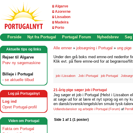
Algarve
Azorerne
Lissabon
Madeira
Porto
Forside
Nyt fra Portugal
Portugal Forum
Nyhedsbrev
Søg
Alle emner
»
jobsøgning i Portugal
»
ung pige
Aktuelle tips og links
Under den grå boks med emne-ord nedenfor find
Rejser til Algarve
Klik evt. på flere emne-ord for at begrænse/filt
Prøv ny søgemaskine
Billeje i Portugal
job i Lissabon
Job i Portugal
job Portugal
Jobsøgn
-
se aktuelle tilbud
21-årig pige søger job i Portugal
Log på Portugalnyt
Jeg søger et job i Portugal (Helst i Lissabon el
at søge ud for at lære et nyt sprog og en ny ku
Log ind
en dansk/svensk/engelsk/en smule tysk-talend
Opret Portugal-profil
Udlandsdansker og arbejde i Portugal
(Forum)
af
Perni
Side 1 af 1 (1 poster)
Viden om Portugal
Fakta om Portugal