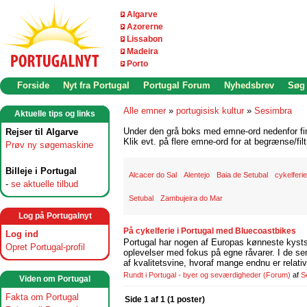
Algarve
Azorerne
Lissabon
Madeira
Porto
Forside
Nyt fra Portugal
Portugal Forum
Nyhedsbrev
Søg
Alle emner
»
portugisisk kultur
»
Sesimbra
Aktuelle tips og links
Under den grå boks med emne-ord nedenfor find
Rejser til Algarve
Klik evt. på flere emne-ord for at begrænse/filt
Prøv ny søgemaskine
Billeje i Portugal
Alcacer do Sal
Alentejo
Baia de Setubal
cykelferie
-
se aktuelle tilbud
Setubal
Zambujeira do Mar
Log på Portugalnyt
På cykelferie i Portugal med Bluecoastbikes
Log ind
Portugal har nogen af Europas kønneste kystst
Opret Portugal-profil
oplevelser med fokus på egne råvarer. I de se
af kvalitetsvine, hvoraf mange endnu er relati
Rundt i Portugal - byer og seværdigheder
(Forum)
af
S
Viden om Portugal
Fakta om Portugal
Side 1 af 1 (1 poster)