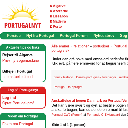
Algarve
Azorerne
Lissabon
Madeira
Porto
Forside
Nyt fra Portugal
Portugal Forum
Nyhedsbrev
Søg
Alle emner
»
relationer
»
portugiser
»
Portugal
Aktuelle tips og links
portugisisk
Rejser til Algarve
Under den grå boks med emne-ord nedenfor find
Prøv ny søgemaskine
Klik evt. på flere emne-ord for at begrænse/filt
Billeje i Portugal
-
se aktuelle tilbud
dansk historie
Dansk-portugisisk foreninger
mellem
Portugal
to-sproget
Log på Portugalnyt
Log ind
Anskaffelse af bogen Danmark og Portugal Ven
Opret Portugal-profil
Det kan være svært og dyrt at bestille bogen ho
anskaffe bogen, kan du sende en e-mail til lu
Portugal Café
(Forum)
af
Fernando C. Kvistgaard
den 
Viden om Portugal
Fakta om Portugal
Side 1 af 1 (1 poster)