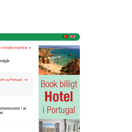
ke mindesmærker
»
ndgår.
ark og Portugal
to-
nteresseret i at
et.