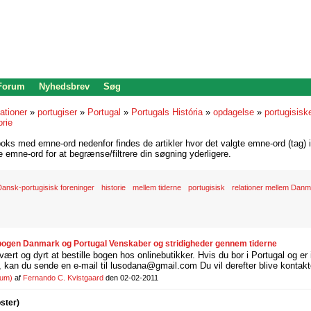
 Forum
Nyhedsbrev
Søg
lationer
»
portugiser
»
Portugal
»
Portugals História
»
opdagelse
»
portugisis
orie
oks med emne-ord nedenfor findes de artikler hvor det valgte emne-ord (tag) i
re emne-ord for at begrænse/filtrere din søgning yderligere.
Dansk-portugisisk foreninger
historie
mellem tiderne
portugisisk
relationer mellem Danm
bogen Danmark og Portugal Venskaber og stridigheder gennem tiderne
rt og dyrt at bestille bogen hos onlinebutikker. Hvis du bor i Portugal og er i
 kan du sende en e-mail til lusodana@gmail.com Du vil derefter blive kontakt
rum)
af
Fernando C. Kvistgaard
den 02-02-2011
oster)