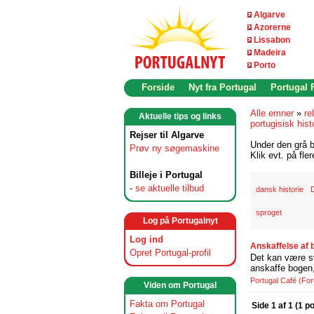
Algarve
Azorerne
Lissabon
Madeira
Porto
Forside
Nyt fra Portugal
Portugal
Alle emner
»
re
Aktuelle tips og links
portugisisk hist
Rejser til Algarve
Under den grå b
Prøv ny søgemaskine
Klik evt. på fle
Billeje i Portugal
-
se aktuelle tilbud
dansk historie
sproget
Log på Portugalnyt
Log ind
Anskaffelse af 
Opret Portugal-profil
Det kan være svæ
anskaffe bogen,
Portugal Café
(Fo
Viden om Portugal
Fakta om Portugal
Side 1 af 1 (1 p