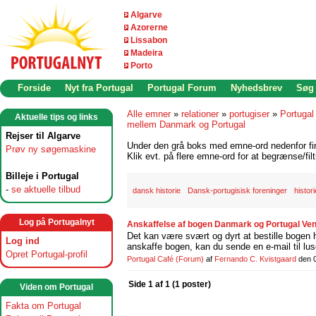
Algarve
Azorerne
Lissabon
Madeira
Porto
Forside
Nyt fra Portugal
Portugal Forum
Nyhedsbrev
Søg
Alle emner
»
relationer
»
portugiser
»
Portugal
Aktuelle tips og links
mellem Danmark og Portugal
Rejser til Algarve
Under den grå boks med emne-ord nedenfor find
Prøv ny søgemaskine
Klik evt. på flere emne-ord for at begrænse/filt
Billeje i Portugal
-
se aktuelle tilbud
dansk historie
Dansk-portugisisk foreninger
histori
Log på Portugalnyt
Anskaffelse af bogen Danmark og Portugal Ven
Det kan være svært og dyrt at bestille bogen ho
Log ind
anskaffe bogen, kan du sende en e-mail til lu
Opret Portugal-profil
Portugal Café
(Forum)
af
Fernando C. Kvistgaard
den 
Side 1 af 1 (1 poster)
Viden om Portugal
Fakta om Portugal