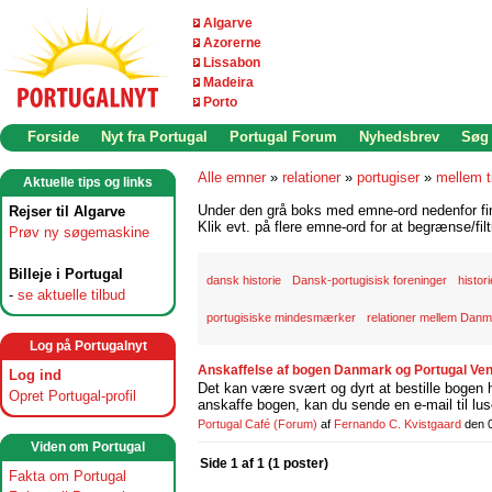
Algarve
Azorerne
Lissabon
Madeira
Porto
Forside
Nyt fra Portugal
Portugal Forum
Nyhedsbrev
Søg
Alle emner
»
relationer
»
portugiser
»
mellem t
Aktuelle tips og links
Under den grå boks med emne-ord nedenfor find
Rejser til Algarve
Klik evt. på flere emne-ord for at begrænse/filt
Prøv ny søgemaskine
Billeje i Portugal
dansk historie
Dansk-portugisisk foreninger
histori
-
se aktuelle tilbud
portugisiske mindesmærker
relationer mellem Danm
Log på Portugalnyt
Anskaffelse af bogen Danmark og Portugal Ven
Log ind
Det kan være svært og dyrt at bestille bogen ho
Opret Portugal-profil
anskaffe bogen, kan du sende en e-mail til lu
Portugal Café
(Forum)
af
Fernando C. Kvistgaard
den 
Viden om Portugal
Side 1 af 1 (1 poster)
Fakta om Portugal