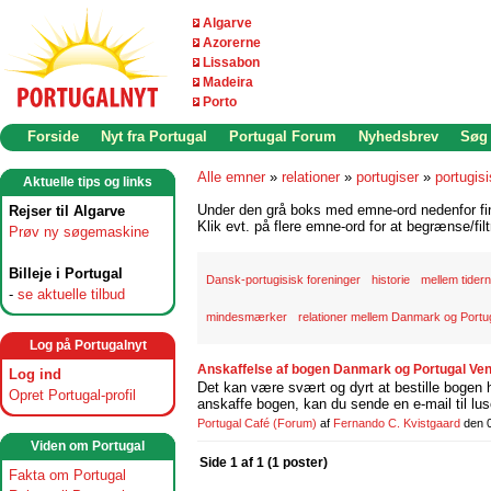
Algarve
Azorerne
Lissabon
Madeira
Porto
Forside
Nyt fra Portugal
Portugal Forum
Nyhedsbrev
Søg
Alle emner
»
relationer
»
portugiser
»
portugisi
Aktuelle tips og links
Under den grå boks med emne-ord nedenfor find
Rejser til Algarve
Klik evt. på flere emne-ord for at begrænse/filt
Prøv ny søgemaskine
Billeje i Portugal
Dansk-portugisisk foreninger
historie
mellem tider
-
se aktuelle tilbud
mindesmærker
relationer mellem Danmark og Portu
Log på Portugalnyt
Anskaffelse af bogen Danmark og Portugal Ven
Log ind
Det kan være svært og dyrt at bestille bogen ho
Opret Portugal-profil
anskaffe bogen, kan du sende en e-mail til lu
Portugal Café
(Forum)
af
Fernando C. Kvistgaard
den 
Viden om Portugal
Side 1 af 1 (1 poster)
Fakta om Portugal