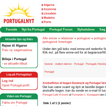
Algarve
Azorerne
Lissabon
Madeira
Porto
Forside
Nyt fra Portugal
Portugal Forum
Nyhedsbrev
Søg
Alle emner
»
relationer
»
portugiser
»
portugisi
Aktuelle tips og links
portugisisk foreninger
Rejser til Algarve
Under den grå boks med emne-ord nedenfor find
Prøv ny søgemaskine
Klik evt. på flere emne-ord for at begrænse/filt
Billeje i Portugal
-
se aktuelle tilbud
historie
mellem tiderne
Portugal
Portugals Históri
Portugal
Log på Portugalnyt
Log ind
Anskaffelse af bogen Danmark og Portugal Ven
Opret Portugal-profil
Det kan være svært og dyrt at bestille bogen ho
anskaffe bogen, kan du sende en e-mail til lu
Portugal Café
(Forum)
af
Fernando C. Kvistgaard
den 
Viden om Portugal
Fakta om Portugal
Side 1 af 1 (1 poster)