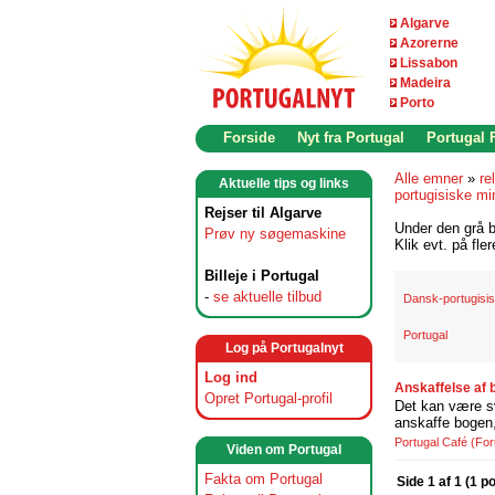
Algarve
Azorerne
Lissabon
Madeira
Porto
Forside
Nyt fra Portugal
Portugal
Alle emner
»
re
Aktuelle tips og links
portugisiske m
Rejser til Algarve
Under den grå b
Prøv ny søgemaskine
Klik evt. på fle
Billeje i Portugal
-
se aktuelle tilbud
Dansk-portugisis
Portugal
Log på Portugalnyt
Log ind
Anskaffelse af 
Opret Portugal-profil
Det kan være svæ
anskaffe bogen,
Portugal Café
(Fo
Viden om Portugal
Fakta om Portugal
Side 1 af 1 (1 p