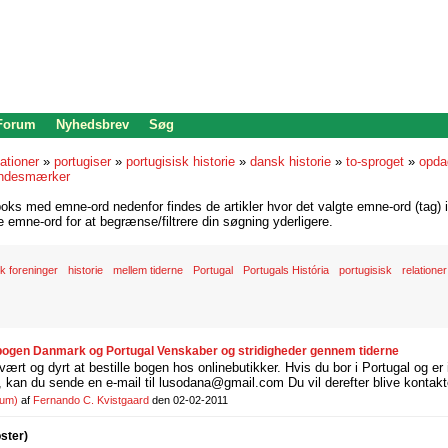
 Forum
Nyhedsbrev
Søg
lationer
»
portugiser
»
portugisisk historie
»
dansk historie
»
to-sproget
»
opda
indesmærker
oks med emne-ord nedenfor findes de artikler hvor det valgte emne-ord (tag) i
re emne-ord for at begrænse/filtrere din søgning yderligere.
k foreninger
historie
mellem tiderne
Portugal
Portugals História
portugisisk
relation
bogen Danmark og Portugal Venskaber og stridigheder gennem tiderne
rt og dyrt at bestille bogen hos onlinebutikker. Hvis du bor i Portugal og er i
 kan du sende en e-mail til lusodana@gmail.com Du vil derefter blive kontakt
rum)
af
Fernando C. Kvistgaard
den 02-02-2011
oster)