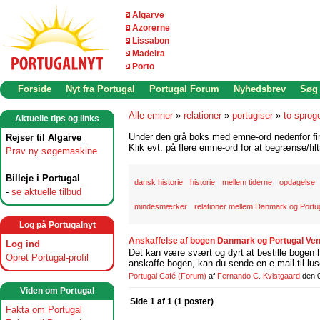
Algarve
Azorerne
Lissabon
Madeira
Porto
Forside
Nyt fra Portugal
Portugal Forum
Nyhedsbrev
Søg
Alle emner
»
relationer
»
portugiser
»
to-sprog
Aktuelle tips og links
Under den grå boks med emne-ord nedenfor find
Rejser til Algarve
Klik evt. på flere emne-ord for at begrænse/filt
Prøv ny søgemaskine
Billeje i Portugal
dansk historie
historie
mellem tiderne
opdagelse
-
se aktuelle tilbud
mindesmærker
relationer mellem Danmark og Portu
Log på Portugalnyt
Anskaffelse af bogen Danmark og Portugal Ven
Log ind
Det kan være svært og dyrt at bestille bogen ho
Opret Portugal-profil
anskaffe bogen, kan du sende en e-mail til lu
Portugal Café
(Forum)
af
Fernando C. Kvistgaard
den 
Viden om Portugal
Side 1 af 1 (1 poster)
Fakta om Portugal