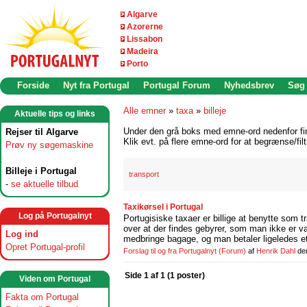
Algarve
Azorerne
Lissabon
Madeira
Porto
Forside
Nyt fra Portugal
Portugal Forum
Nyhedsbrev
Søg
Alle emner
»
taxa
»
billeje
Aktuelle tips og links
Under den grå boks med emne-ord nedenfor find
Rejser til Algarve
Klik evt. på flere emne-ord for at begrænse/filt
Prøv ny søgemaskine
Billeje i Portugal
transport
-
se aktuelle tilbud
Taxikørsel i Portugal
Log på Portugalnyt
Portugisiske taxaer er billige at benytte som 
over at der findes gebyrer, som man ikke er van
Log ind
medbringe bagage, og man betaler ligeledes et 
Opret Portugal-profil
Forslag til og fra Portugalnyt
(Forum)
af
Henrik Dahl
de
Side 1 af 1 (1 poster)
Viden om Portugal
Fakta om Portugal