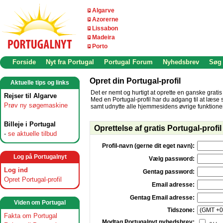
Algarve
Azorerne
Lissabon
Madeira
Porto
Forside
Nyt fra Portugal
Portugal Forum
Nyhedsbrev
Søg
Opret din Portugal-profil
Aktuelle tips og links
Det er nemt og hurtigt at oprette en ganske gratis 
Rejser til Algarve
Med en Portugal-profil har du adgang til at læse
Prøv ny søgemaskine
samt udnytte alle hjemmesidens øvrige funktioner. 
Billeje i Portugal
Oprettelse af gratis Portugal-profil
-
se aktuelle tilbud
Profil-navn (gerne dit eget navn):
Log på Portugalnyt
Vælg password:
Log ind
Gentag password:
Opret Portugal-profil
Email adresse:
Gentag Email adresse:
Viden om Portugal
Tidszone:
Fakta om Portugal
Modtag Portugalnyt nyhedsbrev: